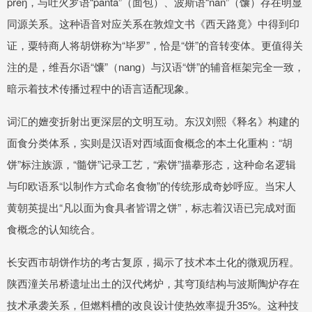
preŋ，与吐火罗语“pānta”（面包）、波斯语“nān”（馕）存在明显
同源关系。这种语音对应关系在敦煌文书《西天路竟》中得到印
证，粟特商人将胡饼称为“毕罗”，恰是“饼”的音转变体。更值得关
注的是，维吾尔语“馕”（nang）与汉语“饼”的辅音框架完全一致，
暗示着技术传播过程中的语言适配现象。
词汇的嬗变折射出更深层的文明互动。东汉刘熙《释名》构建的
面食分类体系，实则是汉语对西域面食概念的本土化重构：“胡
饼”标注族源，“髓饼”记录工艺，“索饼”描摹形态，这种命名逻辑
与印欧语系“以制作方式命名食物”的传统形成奇妙呼应。当宋人
黄朝英提出“凡以面为食具者皆谓之饼”，标志着汉语已完成对面
食概念的认知统合。
长安西市胡饼作坊的考古复原，揭示了技术本土化的微观历程。
陕西潼关吊桥遗址出土的汉代烤炉，其穹顶结构与波斯陶炉存在
技术承袭关系，但燃料槽的改良设计使热效率提升35%。这种技