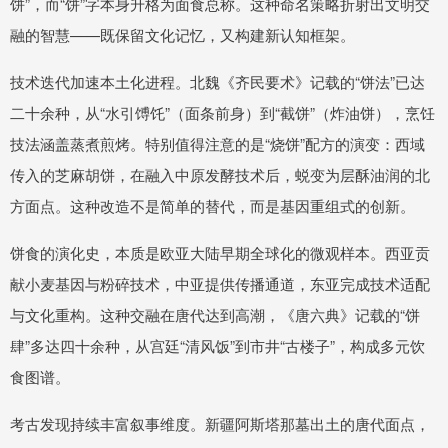
饼”，而“饼”字本身升格为面食总称。这种命名策略折射出文明交
融的智慧——既保留文化记忆，又构建新认知框架。
技术迭代加速本土化进程。北魏《齐民要术》记载的“饼法”已达
二十余种，从“水引馎饦”（面条前身）到“截饼”（炸油饼），烹饪
技法涵盖蒸煮煎烤。特别值得注意的是“烧饼”配方的演变：西域
传入的芝麻胡饼，在融入中原发酵技术后，蜕变为层酥油润的北
方面点。这种改造不是简单的替代，而是基因重组式的创新。
饼食的演化史，本质是欧亚大陆早期全球化的微观样本。西亚贡
献小麦基因与粉碎技术，中亚提供传播通道，东亚完成技术适配
与文化重构。这种交融在唐代达到高潮，《唐六典》记载的“饼
肆”多达四十余种，从宫廷“清风饭”到市井“古楼子”，构成多元饮
食图谱。
考古发现持续丰富叙事维度。新疆阿斯塔那墓出土的唐代面点，