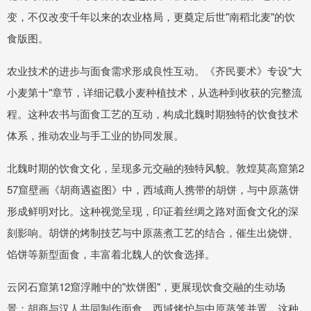
变，不仅改变千年以来的农业格局，更奠定后世"南稻北麦"的饮
食版图。
农业技术的进步与面食需求形成良性互动。《齐民要术》专设"大
小麦第十"章节，详细记载小麦种植技术，从选种到收获的完整流
程。这种农书与面食工艺的互动，构成北魏时期独特的饮食技术
体系，推动农业与手工业的协同发展。
北魏时期的饮食文化，呈现多元交融的独特风貌。敦煌莫高窟第2
57窟壁画《胡商遇盗图》中，西域商人携带的胡饼，与中原蒸饼
形成鲜明对比。这种视觉呈现，印证着丝绸之路对面食文化的深
刻影响。胡饼的烤制技艺与中原蒸煮工艺的结合，催生出烧饼、
馅饼等新型面食，丰富着北魏人的饮食选择。
云冈石窟第12窟浮雕中的"炊饼图"，更展现饮食交融的生动场
景：胡商与汉人共同制作面食，西域烤炉与中原蒸笼并置。这种