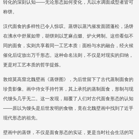
转化的深刻认知——无论形态如何变化，凡以水调面成型者皆可
称饼。
汉代面食的多样性已令人惊叹。蒸饼以蒸汽催发面团蓬松，汤饼
在沸水中舒展如带，胡饼则以芝麻点缀、炉火烤制。这些看似不
同的面食，实则共享着同一工艺本质：面粉与水的融合，经火候
催化后绽放出万千形态。这种命名法则，不仅是对现实的归纳，
更是对工艺本质的哲学提炼。
敦煌莫高窟北魏壁画《蒸饼图》，为后世留下了古代蒸制面食的
珍贵影像。画中侍女手持竹箅，其上承托的蒸制面食，形制与现
代馒头几乎无二。这一发现，颠覆了人们对古代面食形态的认知
——原以为馒头是后世发明的食物，竟在北魏壁画中找到了近乎
现代形态的祖先。
壁画中的蒸饼，不仅是面食形态的实证，更是当时社会生活的写