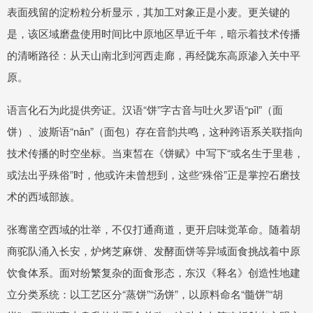
表面残留的淀粉粒分析显示，其加工对象正是小麦。更关键的
是，该区域磨盘使用时间比中原地区早近千年，暗示着技术传播
的清晰路径：从天山南北到河西走廊，再经陇东高原渗入关中平
原。
语言化石为此提供旁证。汉语“饼”字古音与吐火罗语“pīl”（面
饼）、波斯语“nān”（面包）存在音韵共鸣，这种跨语系关联指向
技术传播的时空坐标。当束皙在《饼赋》中写下“或名生于里巷，
或法出乎殊俗”时，他或许未曾想到，这些“殊俗”正是掌控石磨技
术的西域部族。
张骞凿空西域的壮举，不仅打通商道，更开启味觉革命。随着胡
商驼队涌入长安，炉烤芝麻饼、发酵面饼等异域面食挑战着中原
饮食体系。面对纷繁复杂的面食形态，东汉《释名》创造性地建
立分类系统：以工艺区分“蒸饼”“汤饼”，以原料命名“髓饼”“胡