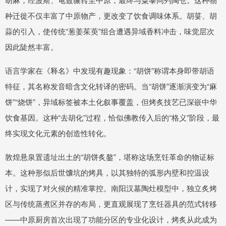
种迁徙不仅丰富了中原物产，更改变了饮食调味体系。胡荽、胡
蒜的引入，使传统“葱姜茱萸”组合遭遇异域香料冲击，味觉层次
因此陡然丰富。
语言学家在《释名》中发现有趣现象：“胡饼”称谓本身即带胡语
特征，其名称发音暗含文化转译的密码。当“胡饼”逐渐演变为“麻
饼”“烧饼”，异域标签被本土化叙事覆盖，但烤炙技艺已深嵌中华
饮食基因。这种“去胡化”过程，恰似佛教传入后的“格义”阶段，最
终实现文化元素的创造性转化。
敦煌悬泉置遗址出土的“胡饼炙鏊”，堪称这场烹饪革命的物证标
本。这种形似后世馕坑的烤具，以其独特的弧形内壁和控温设
计，实现了对火候的精准掌控。南阳汉墓陶灶模型中，独立炙烤
区与传统蒸煮区并存的布局，更直观展现了烹饪器具的范式转移
——中原厨房首次出现了功能分区的专业化设计，烤炙从此成为