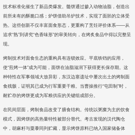
技术标准化催生了新品类爆发。髓饼通过掺入动物油脂，创造出
前所未有的酥脆口感；炉饼借助吊炉技术，实现了面胚的立体受
热。这些创新不仅丰富面食形态，更重构了烹饪评价体系——从
追求“熟”到讲究“色香味形”的审美转向，在烤炙食品中得以完整呈
现。
烤制技术对面食生态的重构具有连锁效应。平底铁铛的应用，
使“煎烤一体”成为可能，面饼在油脂滋润下获得更长保存期。这
种特性在军事领域大放异彩，东汉边塞遗址中屡次出土的烤制面
食残骸，证明其已成为行军重要干粮。当曹操推行“屯田制”时，
耐贮存的烤饼更成为军粮供应的关键组成部分。
在民间层面，烤制食品改变了膳食结构。传统以粥糜为主的饮食
模式，因烤饼的高热量特性被部分替代。考古发现的汉代陶仓
中，胡麻籽与粟黍同列贮藏，显示烤饼原料已纳入国家储备体