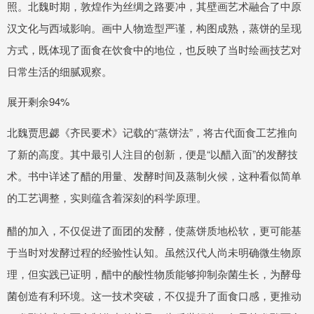
照。北魏时期，敦煌作为丝绸之路要冲，其壁画艺术融合了中原
汉文化与西域影响。画中人物造型严谨，构图成熟，蒸饼的呈现
方式，既体现了面食在饮食中的地位，也反映了当时绘画技艺对
日常生活的细腻观察。
展开剩余94%
北魏贾思勰《齐民要术》记载的“蒸饼法”，将古代面食工艺推向
了新的高度。其中最引人注目的创新，便是“以醋入面”的发酵技
术。书中详述了醋的用量、发酵时间及蒸制火候，这种看似简单
的工艺调整，实则蕴含着深刻的科学原理。
醋的加入，不仅促进了面团的发酵，使蒸饼质地松软，更可能基
于当时对发酵过程的经验性认知。虽然汉代人尚未明确微生物原
理，但实践已证明，醋中的酸性物质能够抑制杂菌生长，为酵母
菌创造有利环境。这一技术突破，不仅提升了面食口感，更推动