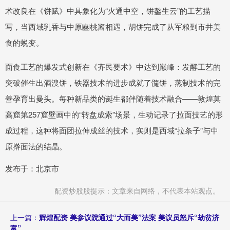
术改良在《饼赋》中具象化为“火通中空，饼鏊生云”的工艺描
写，当西域乳香与中原豳桃酱相遇，胡饼完成了从军粮到市井美
食的蜕变。
面食工艺的爆发式创新在《齐民要术》中达到巅峰：发酵工艺的
突破催生出酒溲饼，铁器技术的进步成就了髓饼，蒸制技术的完
善孕育出曼头。每种新品类的诞生都伴随着技术融合——敦煌莫
高窟第257窟壁画中的“转盘成索”场景，生动记录了拉面技艺的形
成过程，这种将面团拉伸成丝的技术，实则是西域“拉条子”与中
原擀面法的结晶。
发布于：北京市
配资炒股股提示：文章来自网络，不代表本站观点。
上一篇：
辉煌配资 美参议院通过“大而美”法案 美议员怒斥“劫贫济
富”