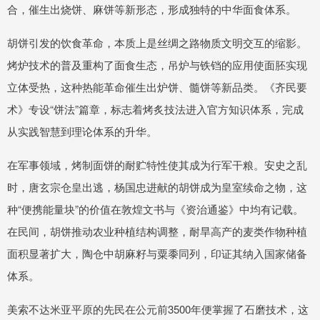
合，催生出烧饼、麻饼等新形态，形成独特的中华面食体系。
胡饼引发的饮食革命，本质上是丝绸之路物质文明交互的缩影。
烤炉技术的普及重构了面食生态，吊炉与铁铛的应用使面胚实现
立体受热，这种热能革命催生出炉饼、髓饼等新品类。《齐民要
术》专设“饼法”篇章，标志着烤炙技法进入官方知识体系，完成
从实践智慧到理论体系的升华。
在军事领域，烤制面饼的耐贮特性使其成为行军干粮。安史之乱
时，唐玄宗仓皇出逃，杨国忠进献的胡饼成为皇室续命之物，这
种“便携能量块”的价值在敦煌文书与《资治通鉴》中均有记载。
在民间，胡饼推动农业种植结构调整，耐旱高产的麦类作物种植
面积显著扩大，陶仓中胡麻籽与粟黍同列，印证其纳入国家储备
体系。
美索不达米亚平原的先民在公元前3500年便掌握了石磨技术，这