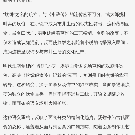
“炊饼”之名的确立，与《水浒传》的流传密不可分。武大郎挑担
叫卖的炊饼，在小说中成为市井生活的标志性符号。这种蒸制面
食，虽名曰“炊”，实则延续着蒸饼的工艺精髓。名称的改变，不
仅未造成认知混乱，反而使炊饼之名随着小说的传播深入民间，
成为连接皇权讳令与市井生活的文化纽带。
明代江南食肆的“煮饼”之变，堪称面食语义场重构的戏剧性案
例。高濂《饮馔服食笺》记载的“索面”，实则是旧时煮饼的华丽
转身。这种转变，源于面条从汤饼中的独立成类。当面条逐渐演
变为独立的饮食品类，煮饼不得不退居二线，其语义场随之收
缩，而面条的语义场则大幅扩张。
这种语义重构，反映了面食分类的精细化趋势。汤饼作为古代面
食的总称，涵盖着从面片到面条的广阔范畴。随着面条制作工艺