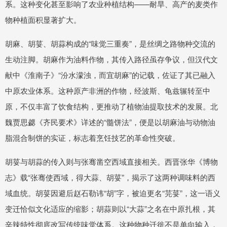
系。这种变化甚至影响了农业种植结构——耐旱、高产的麦类作
物种植面积显著扩大。
胡麻、胡荽、胡蒜构成的“味觉三重奏”，是丝绸之路物种交流的
生动注脚。胡麻作为油料作物，其传入路径虽存争议，但汉代文
献中《淮南子》“汾水濛浊，而宜胡麻”的记载，佐证了其已融入
中原农业体系。这种原产非洲的作物，经波斯、龟兹辗转至中
原，不仅丰富了饮食结构，更推动了植物油提取技术的发展。北
魏贾思勰《齐民要术》详述的“髓饼法”，便是以胡麻油与动物油
脂混合制饼的实证，标志着烹饪技艺的革命性突破。
胡荽与胡蒜的传入则与张骞凿空西域直接相关。西晋张华《博物
志》载“张骞使西域，得大蒜、胡荽”，揭示了这两种调味料的西
域血统。胡荽因避后赵石勒讳“胡”字，被迫更名“芫荽”，这一语义
变迁恰似文化适应的缩影；胡蒜则以“大蒜”之名在中原扎根，其
辛辣特性彻底改写传统味觉体系。这种物种迁徙不是单向输入，