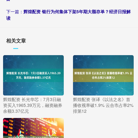
下一篇：
辉煌配资 银行为何集体下架5年期大额存单？经济日报解
读
相关文章
辉煌配资 长光华芯：7月3日融
辉煌配资 张译《以法之名》首
资买入1965.39万元，融资融券
播收视率破1.9% 云合市占率2%
余额3.37亿元
排第12