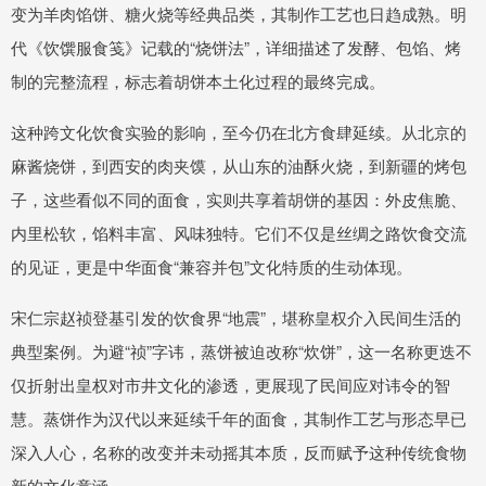
变为羊肉馅饼、糖火烧等经典品类，其制作工艺也日趋成熟。明
代《饮馔服食笺》记载的“烧饼法”，详细描述了发酵、包馅、烤
制的完整流程，标志着胡饼本土化过程的最终完成。
这种跨文化饮食实验的影响，至今仍在北方食肆延续。从北京的
麻酱烧饼，到西安的肉夹馍，从山东的油酥火烧，到新疆的烤包
子，这些看似不同的面食，实则共享着胡饼的基因：外皮焦脆、
内里松软，馅料丰富、风味独特。它们不仅是丝绸之路饮食交流
的见证，更是中华面食“兼容并包”文化特质的生动体现。
宋仁宗赵祯登基引发的饮食界“地震”，堪称皇权介入民间生活的
典型案例。为避“祯”字讳，蒸饼被迫改称“炊饼”，这一名称更迭不
仅折射出皇权对市井文化的渗透，更展现了民间应对讳令的智
慧。蒸饼作为汉代以来延续千年的面食，其制作工艺与形态早已
深入人心，名称的改变并未动摇其本质，反而赋予这种传统食物
新的文化意涵。