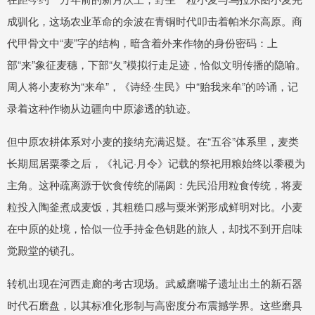
成驯化，这场农业革命的余波在青铜时代叩击着帕米尔高原。商
代甲骨文中“麦”字的结构，暗含着外来作物的身份密码：上
部“来”象征麦穗，下部“夂”模拟行走足迹，恰似文明传播的隐喻。
周人将小麦称为“来牟”，《诗经·生民》中“贻我来牟”的吟诵，记
录着这种作物从边疆向中原渗透的轨迹。
但中原农耕体系对小麦的接纳充满迟疑。在“五谷”体系里，麦类
长期屈居粟黍之后，《礼记·月令》记载的祭祀用粮始终以黍稷为
主角。这种疏离源于饮食传统的隔阂：先民沿用粒食传统，将麦
粒投入陶釜煮成麦饭，其粗糙口感与粟米粥形成鲜明对比。小麦
在中原的处境，恰似一位手持金色钥匙的旅人，却找不到开启味
觉殿堂的锁孔。
转机出现在河西走廊的考古现场。武威磨嘴子遗址出土的新石器
时代石磨盘，以其标准化形制与高密度分布震撼学界。这些磨具