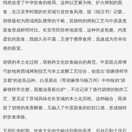
悄然改变了中华饮食的格局。这种以芝麻为饰、炉火烤制的面
食，在汉灵帝时期的长安城引发饮食风潮。据《续汉书》记载，
胡饼最初为西域商队携带的干粮，其独特的烤制工艺与中原蒸煮
面食形成鲜明对比。长安市民惊奇地发现，这种外皮焦脆、内里
柔软的面食，既能久存不腐，又便于携带食用，迅速成为市井街
巷的新宠。
胡饼的本土化过程，堪称跨文化饮食融合的典范。中原面点师傅
巧妙地将西域烤制技艺与本土发酵工艺结合，创造出“胡麻饼样学
京都”的改良品种。白居易在《寄胡麻饼与杨万州》中吟咏的“胡
麻饼样学京都，面脆油香新出炉”，不仅记录了唐代胡饼的制作工
艺，更见证了异域风味在长安城的本土化历程。这种融合，既保
留了胡饼的焦香酥脆，又融入了中原面食的松软口感，形成独特
的饮食体验。
五胡乱华时期，饮食文化的交融达到新的高度。后赵石勒之侄石