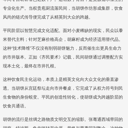
专业化生产。当权贵庖厨流落民间，当胡饼作坊形成集群，饮食
风尚的链式传导便完成了从精英到大众的跨越。
平民阶层以智慧完成文化适配。面对小麦稀缺的现实，民众以黍
米替代主料；针对芝麻价格高企，胡麻籽成为经济适用替代品。
这种“技术降维”不仅没有削弱胡饼魅力，反而催生出更具生命力
的市井版本。正如《齐民要术》记载，民间胡饼通过调整配方实
现本土化，最终在市井扎根。
这种饮食民主化运动，本质上是精英文化向大众文化的垂直渗
透。当胡饼从宫廷祭坛走向市井餐桌，它完成了从权力符号到民
生食物的身份蜕变。平民的创造性转化，使胡饼成为跨越阶层的
饮食共通语。
胡饼的流行是丝绸之路物质文明交互的缩影。张骞通西域带回的
胡麻，经波斯、龟兹辗转至中原，最终与粟黍同列陶仓。这种物