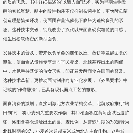
的质的飞跃。书中详细描述的"以醋入面"技术，实为早期生物发
酵的实践智慧。醋中的酸性物质不仅抑制杂菌生长，更为酵母菌
创造理想繁殖环境，使面团在蒸汽催化下膨胀为蓬松多孔的形
态。这种技术突破，彻底改变了汉代以来面食硬实粗糙的口感，
催生出松软绵密的新型面食。
发酵技术的普及，带来饮食革命的连锁反应。蒸饼等发酵面食的
诞生，使面食从贵族专享走向平民餐桌。北魏墓葬出土的陶俑
中，常见手持蒸笼的侍女形象，印证着发酵面食在民间的普及。
这种技术革新，更推动面食制作向专业化发展，《齐民要术》中
记载的"作饼酵法"，已具备现代面点工艺的雏形。
面食消费的激增，直接刺激北方农业结构变革。北魏政府推行"均
田制"时，将小麦列为重要农作物，其种植面积在黄河流域迅速扩
张。洛阳含嘉仓遗址出土的粟、麦比例，从曹魏时期的7:3逆转为
北魏时期的3:7，小麦首次超越粟米成为北方主食作物。这种转