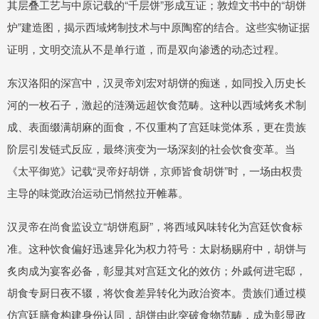
其层叠工艺与中原记载的“千层饼”形成互证；敦煌文书中的“胡饼
炉”建造图，揭示西域烤制技术与中原陶窑的结合。这些实物证据
证明，文明交流从不是单行道，而是双向渗透的动态过程。
东汉洛阳的深宫中，汉灵帝刘宏对胡饼的痴迷，如同投入历史长
河的一枚石子，激起的涟漪远超饮食范畴。这种以西域烤炙术制
成、表面缀满胡麻的面食，不仅重构了宫廷味觉体系，更在贵族
阶层引发链式反应，最终演变为一场深刻的社会饮食变革。当
《太平御览》记载“灵帝好胡饼，京师皆食胡饼”时，一场由权贵
主导的味觉政治运动已悄然拉开帷幕。
汉灵帝在尚食监设立“胡饼庖厨”，将西域风味转化为宫廷饮食标
准。这种饮食偏好迅速异化为权力符号：太尉杨赐府中，胡饼与
炙肉成为宴客必备，彰显其对宫廷文化的效仿；外戚何进宅邸，
胡食专厨日夜不辍，将饮食差异转化为政治资本。贵族们通过模
仿宫廷膳食构建身份认同，胡饼由此突破食物范畴，成为彰显政