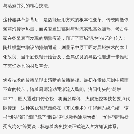
与蒸煮并列的核心技法。
这种器具革新背后，是热能应用方式的根本性变革。传统陶甑依
赖蒸汽传导热量，而炙鏊通过辐射与对流实现高效加热。考古学
家在炙鏊表面发现的烟熏痕迹，印证了西域“悬烤”技艺的传入；
陶灶模型中增设的排烟通道，则显示中原工匠对异域技术的本土
化改良。当平底铁铛开始普及，金属优良的导热性能进一步推动
了烹饪器具的材质革命。
烤炙技术的传播呈现出清晰的传播路径。最初在贵族庖厨中秘而
不宣的技艺，随着厨师流动逐渐流入民间。洛阳街头的“胡饼
肆”中，匠人通过口传心授，将面胚厚薄、火候把控等技艺要点代
际传递。这种实践智慧最终在《齐民要术》中得到系统总结，该
书“饼法”篇详细记载了“髓饼”需“以动物油脂为媒”、“炉饼”要“贴壁
受火均匀”等要诀，标志着烤炙技法正式进入官方知识体系。