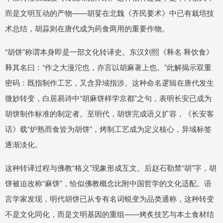
而是文明互动的产物——胡荽在北魏《齐民要术》中已有栽培技
术总结，胡蒜则在唐代成为药食两用的重要作物。
“胡饼”称谓本身即是一部文化转译史。东汉刘熙《释名·释饮食》
释其名曰：“作之大漫沱也，亦言以胡麻著上也。”此解揭示双重
密码：既指制作工艺，又含异域指涉。这种命名逻辑在唐代发生
微妙转变，白居易诗中“胡麻饼样学京都”之句，表明长安已成为
胡饼制作标准的制定者。至明代，胡饼完成语义扩容，《长安客
话》载“炉熟而食皆为胡饼”，烤制工艺成为定义核心，异域标签
逐渐淡化。
这种转译过程与佛教“格义”现象形成互文。后赵石勒禁“胡”字，胡
饼被迫改称“麻饼”，恰似佛教概念比附中国哲学的文化适配。语
言学家发现，明代胡饼已从专有名词蜕变为品类通称，这种转变
不是文化同化，而是文明基因的重组——烤炙技艺与本土食材结