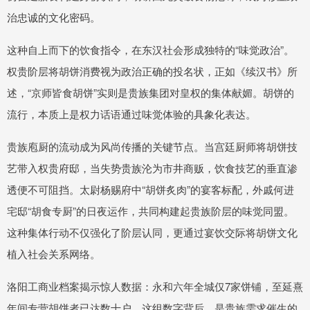
治忠诚的文化密码。
这种自上而下的饮食指令，在东汉社会形成独特的“味觉政治”。
权贵阶层将胡饼消费视为政治正确的投名状，正如《续汉书》所
述，“京师皆食胡饼”实则是贵族集团对皇权的集体献媚。胡饼的
流行，本质上是权力话语通过味觉体验的具象化表达。
贵族庖厨的流动成为风尚传播的关键节点。当宫廷厨师将胡饼技
艺带入权贵府邸，当失势贵族沦为市井商贩，饮食技艺的垂直渗
透便不可阻挡。太尉杨赐府中“胡饼炙肉”的宴客标配，外戚何进
宅邸“胡食专厨”的日夜运作，共同构建起贵族阶层的味觉同盟。
这种集体行动不仅强化了阶层认同，更通过宴饮交际将胡饼文化
植入社会关系网络。
洛阳工商业档案揭示惊人数据：永和六年全城仅7家饼铺，至延熹
年间专营胡饼者已达数十户。这组数字背后，是贵族需求催生的