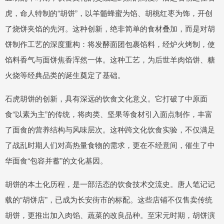
虎，命人特制的“胡饼”，以羊髓蜂蜜为馅、胡桃红枣为饰，开创
了烧饼夹馅的先河。这种创新，绝非简单的食材叠加，而是对胡
饼制作工艺的深度重构：将发酵面团包裹馅料，经炉火烤制，使
馅料香气与面饼焦香浑然一体。这种工艺，为后世羊肉馅饼、糖
火烧等经典品类的诞生奠定了基础。
石虎胡饼的创新，具有深远的饮食文化意义。它打破了中原面
食“以素为主”的传统，将肉类、坚果等食材引入面点制作，丰富
了面食的营养结构与风味层次。这种跨文化饮食实验，不仅满足
了战乱时期人们对高热量食物的需求，更在不经意间，催生了中
华面食“包容并蓄”的文化基因。
胡饼的本土化历程，是一部活态的饮食技术交流史。唐人笔记记
载的“胡饼店”，已成为长安街市的标配。这些店铺不仅售卖传统
胡饼，更推出加入肉馅、蔬菜的改良品种。至宋元时期，胡饼演