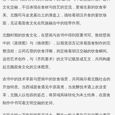
文化交融，不仅体现在食材与技艺的交流，更催生新的饮食审
美。北魏司马金龙墓出土的漆盘上，描绘着胡汉共食的宴饮场
面，见证着面食文化在民族融合中的纽带作用。
北魏时期的饮食文化，在壁画与农书中得到双重书写。敦煌壁画
中的《蒸饼图》与《烙饼图》，以视觉语言记录着面食制作的完
整流程；云冈石窟的饮食浮雕，则定格着胡汉交融的饮食瞬间。
这些艺术创作，与《齐民要术》的文字记载形成互文，共同构建
起北魏面食文化的立体图景。
农书中的技术革新与壁画中的饮食场景，共同揭示着北魏社会的
开放特质。当西域面食遇见中原蒸煮，当发酵技术遇上农业变
革，北魏人以包容的姿态，将异域风味转化为本土经典，在面食
制作中书写着文明交融的史诗。
在距今约一万年前的新月沃土，野生一粒小麦与乌拉尔图小麦完