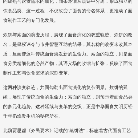
的成熟与饮食需求的细化，面条逐渐从汤饼中分离，形成独立的
饮食品类。这一过程，不仅改变了面食的命名体系，更推动了面
食制作工艺的专门化发展。
炊饼与索面的演变历程，展现了面食演化的双重轨迹。炊饼的改
名，是皇权讳令与市井智慧互动的结果，其名称的改变未改其本
质，反而使这种传统面食焕发新的生命力。索面的独立，则是面
食分类精细化的必然产物，其语义场的收缩与扩张，反映了面食
制作工艺与饮食需求的深刻变革。
这两种演变轨迹，共同勾勒出面食演化的复杂图景。炊饼的延
续，展现了传统面食的生命力；索面的独立，则预示着面食品类
的多元化趋势。这种延续与变革的交织，正是中华面食文明历经
千年仍焕发生机的秘密所在。
北魏贾思勰《齐民要术》记载的"蒸饼法"，标志着古代面食工艺