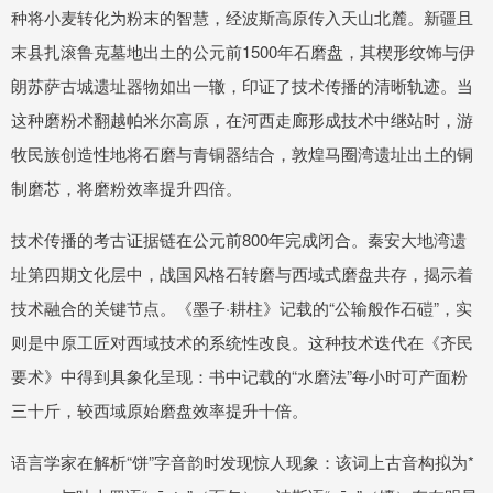
种将小麦转化为粉末的智慧，经波斯高原传入天山北麓。新疆且
末县扎滚鲁克墓地出土的公元前1500年石磨盘，其楔形纹饰与伊
朗苏萨古城遗址器物如出一辙，印证了技术传播的清晰轨迹。当
这种磨粉术翻越帕米尔高原，在河西走廊形成技术中继站时，游
牧民族创造性地将石磨与青铜器结合，敦煌马圈湾遗址出土的铜
制磨芯，将磨粉效率提升四倍。
技术传播的考古证据链在公元前800年完成闭合。秦安大地湾遗
址第四期文化层中，战国风格石转磨与西域式磨盘共存，揭示着
技术融合的关键节点。《墨子·耕柱》记载的“公输般作石磑”，实
则是中原工匠对西域技术的系统性改良。这种技术迭代在《齐民
要术》中得到具象化呈现：书中记载的“水磨法”每小时可产面粉
三十斤，较西域原始磨盘效率提升十倍。
语言学家在解析“饼”字音韵时发现惊人现象：该词上古音构拟为*