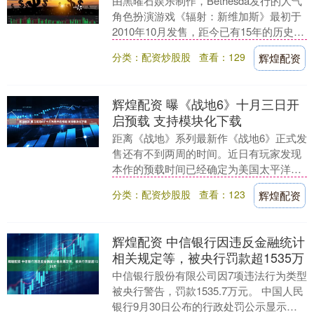
由黑曜石娱乐制作，Bethesda发行的人气
角色扮演游戏《辐射：新维加斯》最初于
2010年10月发售，距今已有15年的历史。
近日，黑曜石官方在推特发文官宣，将
分类：配资炒股股
查看：129
辉煌配资
于....
辉煌配资 曝《战地6》十月三日开
启预载 支持模块化下载
距离《战地》系列最新作《战地6》正式发
售还有不到两周的时间。近日有玩家发现
本作的预载时间已经确定为美国太平洋时
间 10 月 3 日星期五上午 8 点/美国东部
分类：配资炒股股
查看：123
辉煌配资
时....
辉煌配资 中信银行因违反金融统计
相关规定等，被央行罚款超1535万
中信银行股份有限公司因7项违法行为类型
被央行警告，罚款1535.7万元。 中国人民
银行9月30日公布的行政处罚公示显示，