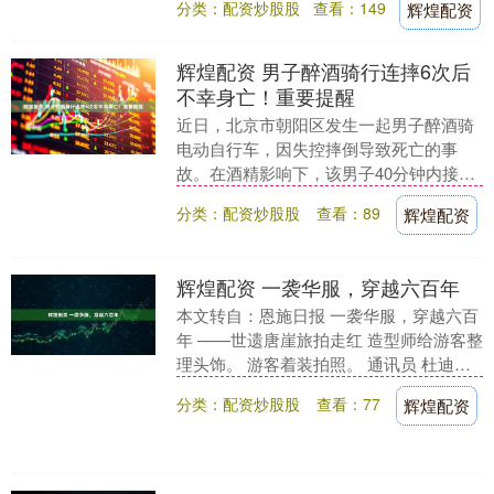
分类：配资炒股股
查看：149
辉煌配资
洒在石像生上；走....
辉煌配资 男子醉酒骑行连摔6次后
不幸身亡！重要提醒
近日，北京市朝阳区发生一起男子醉酒骑
电动自行车，因失控摔倒导致死亡的事
故。在酒精影响下，该男子40分钟内接连
6次摔倒在地，最后一次头部遭受重创，经
分类：配资炒股股
查看：89
辉煌配资
抢救无效死亡。....
辉煌配资 一袭华服，穿越六百年
本文转自：恩施日报 一袭华服，穿越六百
年 ——世遗唐崖旅拍走红 造型师给游客整
理头饰。 游客着装拍照。 通讯员 杜迪纳
吴 洋 “妈妈，我变成土司姑娘啦！”日前....
分类：配资炒股股
查看：77
辉煌配资