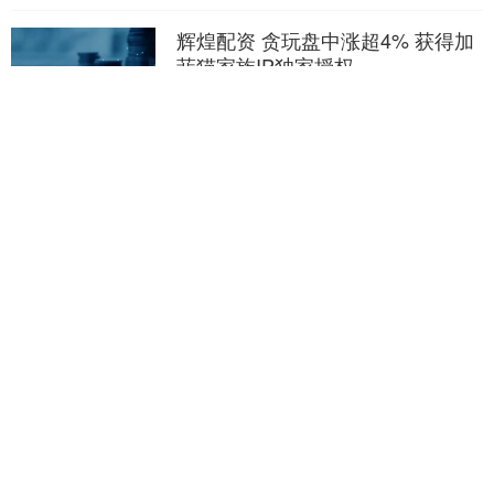
辉煌配资 贪玩盘中涨超4% 获得加
菲猫家族IP独家授权
热点栏目 自选股 数据中心 行情中心 资金
流向 模拟交易 客户端 贪玩（09890）盘中
涨超4%，截至发稿，股价上涨3.49%，报
15.44港元，成交额5500....
分类：配资炒股股
查看：240
辉煌配资
沪深京指数
上证综指
3966.59
+26.56
+0.67%