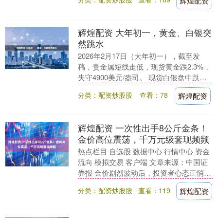
辉煌配资
辉煌配资 大年初一，黄金、白银突
然跳水
2026年2月17日（大年初一），截至发
稿，贵金属短线走低，现货黄金跌2.3%，
失守4900美元/盎司。 现货白银盘中跌破
73美元/盎司，现跌超4%，报73.4....
分类：配资炒股股
查看：78
辉煌配资
辉煌配资 一次性出手8公斤金条！
金价高位震荡，千万元级套现频频
热点栏目 自选股 数据中心 行情中心 资金
流向 模拟交易 客户端 文章来源：中国证
券报 金价剧烈波动后，投资者心态正悄然
生变。买卖两旺的现象重现金市，但投资
分类：配资炒股股
查看：119
辉煌配资
主线....