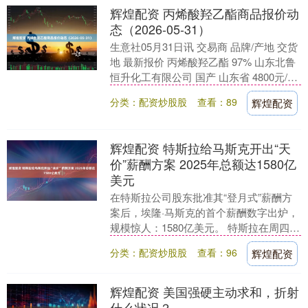
辉煌配资 丙烯酸羟乙酯商品报价动
态（2026-05-31）
生意社05月31日讯 交易商 品牌/产地 交货
地 最新报价 丙烯酸羟乙酯 97% 山东北鲁
恒升化工有限公司 国产 山东省 4800元/吨
（文章来源：生意社） ....
分类：配资炒股股
查看：89
辉煌配资
辉煌配资 特斯拉给马斯克开出“天
价”薪酬方案 2025年总额达1580亿
美元
在特斯拉公司股东批准其“登月式”薪酬方
案后，埃隆·马斯克的首个薪酬数字出炉，
规模惊人：1580亿美元。 特斯拉在周四的
一份监管文件中披露了2025年这一总额，
分类：配资炒股股
查看：96
辉煌配资
距....
辉煌配资 美国强硬主动求和，折射
什么状况？