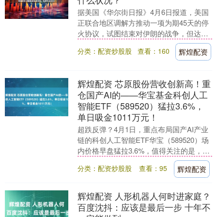
据美国《华尔街日报》4月6日报道，美国
正联合地区调解方推动一项为期45天的停
火协议，试图结束对伊朗的战争，但达成
协议的可能性依然渺茫。 表面上，美国抛
分类：配资炒股股
查看：160
辉煌配资
出十条停火....
辉煌配资 芯原股份营收创新高！重
仓国产AI的——华宝基金科创人工
智能ETF（589520）猛拉3.6%，
单日吸金1011万元！
超跌反弹？4月1日，重点布局国产AI产业
链的科创人工智能ETF华宝（589520）场
内价格早盘猛拉3.6%，值得关注的是，该
ETF昨天单日吸金1011万元，拉长....
分类：配资炒股股
查看：95
辉煌配资
辉煌配资 人形机器人何时进家庭？
百度沈抖：应该是最后一步 十年不