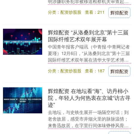
明涉嫌职务犯罪被移送检察机关审查起
诉。 通报称，经中共中央批准，国家监委
分类：配资炒股股
查看：211
辉煌配资
对国家中....
辉煌配资 “从洛桑到北京”第十三届
国际纤维艺术双年展开幕
中国青年报客户端讯（中青报·中青网记者
夏瑾）12月6日，“从洛桑到北京”第十三届
国际纤维艺术双年展在清华大学艺术博物
馆开幕。本届展览以“共象新生”为主题，
分类：配资炒股股
查看：187
辉煌配资
汇聚....
辉煌配资 在地坛看“海”、访丹柿小
院，年轻人为何热衷在京城“访古寻
迹”
去地坛，与史铁生展开一场隔空对话；到
老舍故居，感受市井烟火里的脉脉温情；
来鲁迅故居，在字里行间体味铮铮风骨；
在明十三陵，伴着历史回响，静观斜阳铺