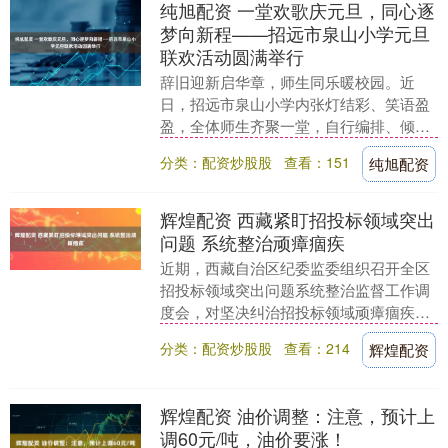
纯旭配资 一堂欢歌庆元旦，同心逐
梦向新程——招远市泉山小学元旦
联欢活动圆满举行
辞旧迎新启华章，师生同乐暖校园。近
日，招远市泉山小学内张灯结彩、笑语盈
盈，全体师生齐聚一堂，自行编排、倾情
演绎了一场精彩纷呈的元旦联欢活动，用
分类：配资炒股股
查看：151
纯旭配资
歌声与舞姿告别过往....
辉煌配资 西藏紧盯招投标领域突出
问题 系统整治顽瘴痼疾
近期，西藏自治区纪委监委组织召开全区
招投标领域突出问题系统整治监督工作调
度会，对坚决纠治招投标领域顽瘴痼疾、
整治行业乱象、净化政治生态作出部署。
分类：配资炒股股
查看：214
辉煌配资
招投标领域涉及....
辉煌配资 油价调整：注意，预计上
调60元/吨，油价要涨！