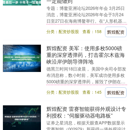
一定能做到
专题：博鳌亚洲论坛2026年年会 3月25日
消息，博鳌亚洲论坛2026年年会于3月24
日至27日在海南博鳌举行。在“人形机器人
的进阶与飞跃”分论坛，关于人形机器....
分类：配资炒股股
查看：158
辉煌配资
辉煌配资 美军：使用多枚5000磅
重的深穿透弹药，打击霍尔木兹海
峡沿岸伊朗导弹阵地
德黑兰时间18日凌晨， 美国中央司令部发
布消息称，数小时前，美军成功使用多枚
5000磅重的深穿透弹药，摧毁了伊朗在霍
尔木兹海峡附近沿岸的加固导弹发射阵
分类：配资炒股股
查看：145
辉煌配资
地。美军方....
辉煌配资 雷赛智能获得外观设计专
利授权：“伺服驱动器电路板”
证券之星消息，根据天眼查APP数据显示
雷赛智能（002979）新获得一项外观设计