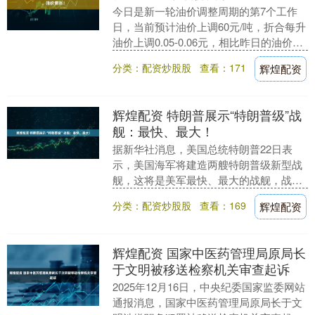
今日是新一轮油价调整周期的第7个工作
日，当前预计油价上调60元/吨，折合每升
油价上调0.05-0.06元，相比昨日的油价预
计涨幅继续不增不减，仍超上调红线，油
分类：配资炒股股
查看：171
辉煌配资
价....
辉煌配资 特朗普展示“特朗普级”战
舰：最快、最大！
据新华社消息，美国总统特朗普22日表
示，美国海军将建造两艘特朗普级新型战
舰，这将是美军最快、最大的战舰，战斗
力将比现有舰艇强大百倍。 特朗普当天在
分类：配资炒股股
查看：169
辉煌配资
佛罗里达州海湖....
辉煌配资 国家中医药管理局原局长
于文明被移送检察机关审查起诉
2025年12月16日，中央纪委国家监委网站
通报消息，国家中医药管理局原局长于文