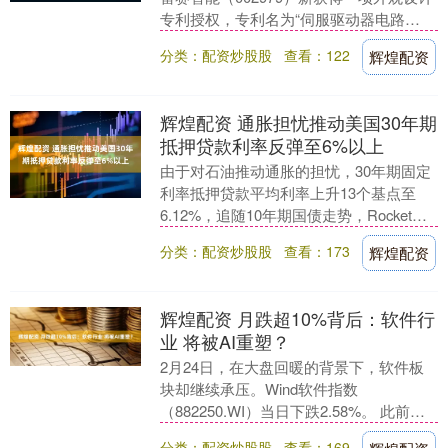
专利授权，专利名为“伺服驱动器电路
板”，专利申请号为CN202530397811....
分类：配资炒股股
查看：122
辉煌配资
辉煌配资 通胀担忧推动美国30年期
抵押贷款利率反弹至6%以上
由于对石油推动通胀的担忧，30年期固定
利率抵押贷款平均利率上升13个基点至
6.12%，追随10年期国债走势，Rocket
Companies及其住房同行借贷成本....
分类：配资炒股股
查看：173
辉煌配资
辉煌配资 月跌超10%背后：软件行
业 将被AI重塑？
2月24日，在大盘回暖的背景下，软件板
块却继续承压。Wind软件指数
（882250.WI）当日下跌2.58%。 此前一
天，2月23日，人工智能公司Anthrop....
分类：配资炒股股
查看：169