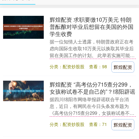
辉煌配资 求职要缴10万美元 特朗
普酝酿对毕业后想留在美国的外国
学生收费
据一位知情人士透露，特朗普政府正在考
虑向国际生收取10万美元以换取其毕业后
留在美国工作的计划。 此举若实施可能会
对已受到近期移民政策打击的学生签证持
分类：配资炒股股
查看：98
辉煌配资
有者造成更严....
辉煌配资 “高考估分715查分299，
女孩称试卷不是自己的”？绵阳辟谣
据四川绵阳市网络举报辟谣联合平台消
息，近日，有网民在今日头条发布题为
《高考估分715查分299，女孩称试卷不是
自己的》的帖文。称绵阳考生周*禾高考预
分类：配资炒股股
查看：71
辉煌配资
估分数715....