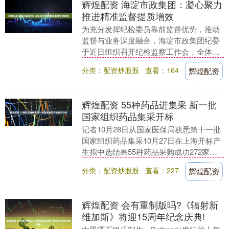
辉煌配资 海淀市政集团：凝心聚力
推进精准监督提质增效
为充分发挥纪检委员靠前监督优势，推动
监督与业务深度融合，海淀市政集团纪委
于近日组织召开纪检监察工作会，全体纪
检委员参会，聚焦主责主业，交流分享监
分类：配资炒股股
查看：164
辉煌配资
督检查经验，助力....
辉煌配资 55种药品进集采 新一批
国家组织药品集采开标
记者10月28日从国家医保局获悉第十一批
国家组织药品集采10月27日在上海开标产
生拟中选结果55种药品采购成功272家企
业的453个产品获得拟中选资格新增一批
分类：配资炒股股
查看：227
辉煌配资
覆....
辉煌配资 会有重制版吗?《辐射新
维加斯》将迎15周年纪念庆典!