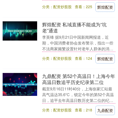
中信银行的违法行为类型包括：1．违反金
分类：配资炒股股
查看：225
辉煌配资
融....
辉煌配资 私域直播不能成为“坑
老”通道
李英锋 据9月21日中国新闻网报道，近
期，中国消费者协会发布警示，指出一些
不法商家频繁设置针对老年人群体的消费
陷阱，尤其是通过私域直播间进行虚假宣
分类：配资炒股股
查看：124
辉煌配资
传和销售欺诈。....
九鼎配资 第52个高温日！上海今年
高温日数追平历史纪录第二位
截至9月16日11时40分，上海徐家汇站最
高气温达35.6℃，锁定今年的第52个高温
日，追平去年高温日数历史第二位的纪
录。根据上海气象部门统计，上海年高温
分类：配资炒股股
查看：218
九鼎配资
日数排....