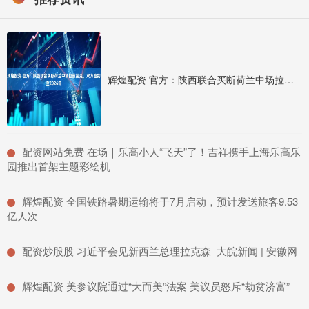
辉煌配资 官方：陕西联合买断荷兰中场拉兹拉克，双方签约至2026年
​配资网站免费 在场｜乐高小人“飞天”了！吉祥携手上海乐高乐
园推出首架主题彩绘机
​辉煌配资 全国铁路暑期运输将于7月启动，预计发送旅客9.53
亿人次
​配资炒股股 习近平会见新西兰总理拉克森_大皖新闻 | 安徽网
​辉煌配资 美参议院通过“大而美”法案 美议员怒斥“劫贫济富”