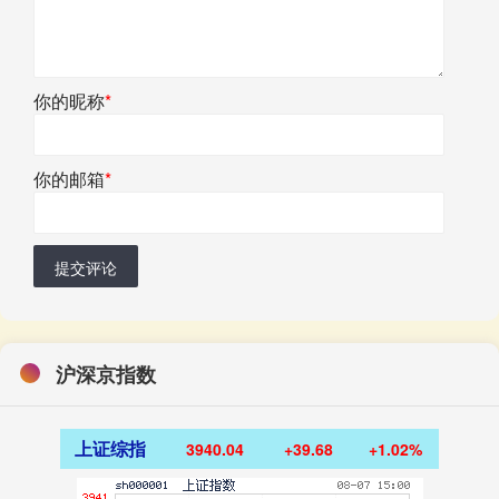
你的昵称
*
你的邮箱
*
提交评论
沪深京指数
上证综指
3940.04
+39.68
+1.02%