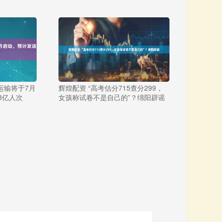
运输将于7月
辉煌配资 “高考估分715查分299，
3亿人次
女孩称试卷不是自己的”？绵阳辟谣