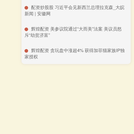
​配资炒股股 习近平会见新西兰总理拉克森_大皖
新闻 | 安徽网
​辉煌配资 美参议院通过“大而美”法案 美议员怒
斥“劫贫济富”
​辉煌配资 贪玩盘中涨超4% 获得加菲猫家族IP独
家授权