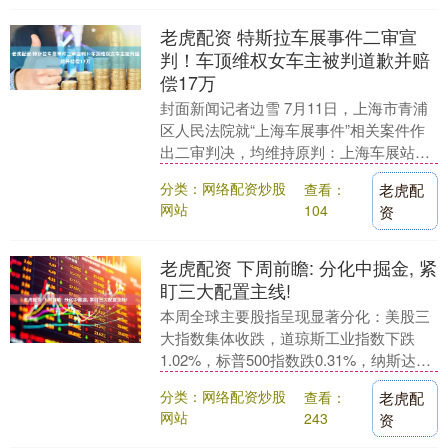
老虎配资 特斯拉车展事件二审宣
判！车顶维权女车主被判道歉并赔
偿17万
封面新闻记者边雪 7月11日，上海市青浦
区人民法院就“上海车展事件”相关案件作
出二审判决，均维持原判：上海车展站上
特斯拉车顶的河南张女士被认定侵犯特斯
分类：网络配资炒股
查看：
老虎配
拉名誉权，....
网站
104
资
老虎配资 下周前瞻: 分化中掘金, 紧
盯三大配置主线!
本周全球主要股指呈现显著分化：美股三
大指数集体收跌，道琼斯工业指数下跌
1.02%，标普500指数跌0.31%，纳斯达克
指数微跌0.08%，特朗普政府扩大贸易战
分类：网络配资炒股
查看：
老虎配
范....
网站
243
资