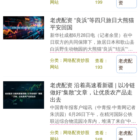
网站
199
资
老虎配资 “良浜”等四只旅日大熊猫
平安回国
新华社成都6月28日电（记者余里）在中
日双方的共同保障下，旅居日本和歌山县
白浜野生动物园的大熊猫“良浜”“结浜”“彩
浜”“枫浜”乘包机于28日18时51分平安抵....
分类：网络配资炒股
查看：
老虎配
网站
193
资
老虎配资 沿着高速看新疆 | 以冷链
做好“集散”文章，让优质农产品走
出去
中国青年报客户端讯（中青报·中青网记者
朱洪园）6月26日下午，在精河国际公铁
联运综合物流园冷库内，堆满了来自“中国
柠檬之乡”四川省资阳市安岳县的柠檬。
分类：网络配资炒股
查看：
老虎配
精河国....
网站
248
资