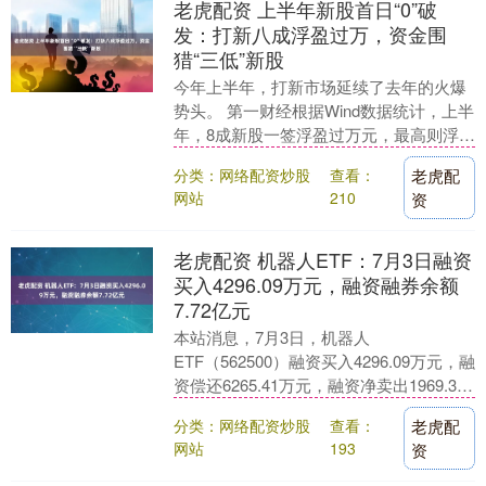
老虎配资 上半年新股首日“0”破
发：打新八成浮盈过万，资金围
猎“三低”新股
今年上半年，打新市场延续了去年的火爆
势头。 第一财经根据Wind数据统计，上半
年，8成新股一签浮盈过万元，最高则浮盈
超6万元，可谓市场之内皆是“肉签....
分类：网络配资炒股
查看：
老虎配
网站
210
资
老虎配资 机器人ETF：7月3日融资
买入4296.09万元，融资融券余额
7.72亿元
本站消息，7月3日，机器人
ETF（562500）融资买入4296.09万元，融
资偿还6265.41万元，融资净卖出1969.32
万元，融资余额7.72亿元。 融....
分类：网络配资炒股
查看：
老虎配
网站
193
资