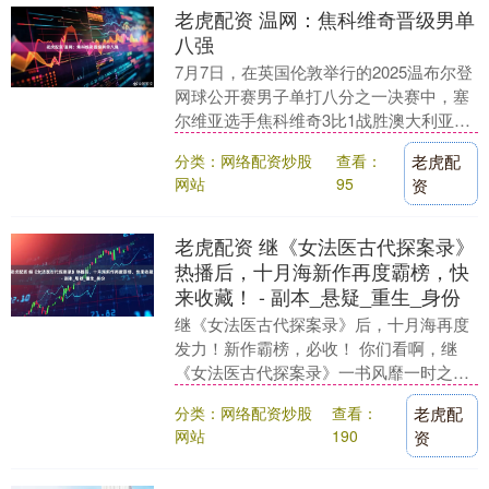
老虎配资 温网：焦科维奇晋级男单
八强
7月7日，在英国伦敦举行的2025温布尔登
网球公开赛男子单打八分之一决赛中，塞
尔维亚选手焦科维奇3比1战胜澳大利亚选
手德米纳尔，晋级八强。 7月7日，焦科维
分类：网络配资炒股
查看：
老虎配
奇在....
网站
95
资
老虎配资 继《女法医古代探案录》
热播后，十月海新作再度霸榜，快
来收藏！ - 副本_悬疑_重生_身份
继《女法医古代探案录》后，十月海再度
发力！新作霸榜，必收！ 你们看啊，继
《女法医古代探案录》一书风靡一时之
后，十月海再度出击，带来了她的最新力
分类：网络配资炒股
查看：
老虎配
作！这波操作真的是....
网站
190
资