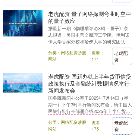
老虎配资 量子网络探测弯曲时空中
的量子效应
据最新一期《物理学评论X辑—量子》杂
志报道，美国史蒂文斯理工学院、伊利诺
伊大学香槟分校和哈佛大学的研究团队，
提出了一种利用量子网络测试量子理论如
分类：网络配资炒股
查看：
老虎配
何在弯曲时空中表....
网站
174
资
老虎配资 国新办就上半年货币信贷
政策执行及金融统计数据情况举行
新闻发布会
国务院新闻办公室于2025年7月14日（星
期一）下午3时举行新闻发布会，请中国人
民银行副行长邹澜介绍2025年上半年货币
信贷政策执行及金融统计数据情况，并答
分类：网络配资炒股
查看：
老虎配
记者....
网站
175
资