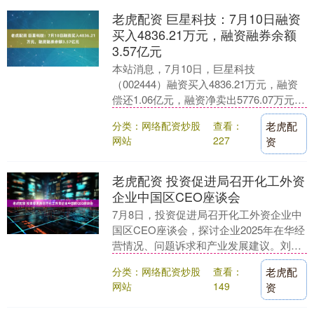
老虎配资 巨星科技：7月10日融资
买入4836.21万元，融资融券余额
3.57亿元
本站消息，7月10日，巨星科技
（002444）融资买入4836.21万元，融资
偿还1.06亿元，融资净卖出5776.07万元，
融资余额3.44亿元。 融券方面，....
分类：网络配资炒股
查看：
老虎配
网站
227
资
老虎配资 投资促进局召开化工外资
企业中国区CEO座谈会
7月8日，投资促进局召开化工外资企业中
国区CEO座谈会，探讨企业2025年在华经
营情况、问题诉求和产业发展建议。刘民
强局长、唐颂副局长出席会议，赢创、沙
分类：网络配资炒股
查看：
老虎配
特基础工....
网站
149
资