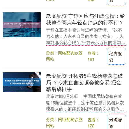
老虎配资 宁静回应与汪峰恋情：给
我整个高点年轻点帅点的行不行？
宁静在直播中否认与汪峰的恋情。 “我不
喜欢他！人家有自己的宝宝（女友），人
家能那么花心吗？”宁静表示近日的绯闻太
荒谬，并调侃道，“我长这么漂亮，谁要找
分类：网络配资炒股
查看：
老虎配
那个有妇之....
网站
161
资
老虎配资 开拓者5中锋杨瀚森怎破
局 ？专家直言艾顿会被交易 掘金
幕后成推手
北京时间6月26日，中国球员杨瀚森在首
轮16顺位被选中，这个签位是开拓者从灰
熊换来的，谁能想到杨瀚森的选秀顺位仅
比乐透差2个，开拓者也是第一支试训杨瀚
分类：网络配资炒股
查看：
老虎配
森的球队。....
网站
122
资