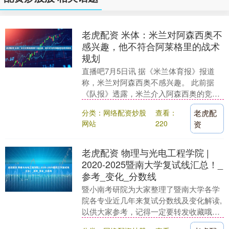
老虎配资 米体：米兰对阿森西奥不
感兴趣，他不符合阿莱格里的战术
规划
直播吧7月5日讯 据《米兰体育报》报道
称，米兰对阿森西奥不感兴趣。 此前据
《队报》透露，米兰介入阿森西奥的竞争
战，试图促成转会，虽然财力有限但仍然
分类：网络配资炒股
查看：
老虎配
有可能与巴黎达....
网站
220
资
老虎配资 物理与光电工程学院 |
2020-2025暨南大学复试线汇总！_
参考_变化_分数线
暨小南考研院为大家整理了暨南大学各学
院各专业近几年来复试分数线及变化解读,
以供大家参考，记得一定要转发收藏哦~
本期介绍为：物理与光电工程学院 发布