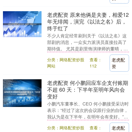
老虎配资 原来他俩是夫妻，相爱12
年无绯闻，演完《以法之名》后，
终于红了
不少人肯定经常刷到关于《以法之名》这
部剧的消息，一众实力派演员直接拉高了
期待值。 尤其是剧里饰演律师的董晴，这
回算是“出尽了风头”。 演技让人相当惊
分类：网络配资炒股
查看：
老虎配
艳，但是更让....
网站
112
资
老虎配资 何小鹏回应车企支付账期
不超 60 天：下半年至明年风向会
变好
小鹏汽车董事长、CEO 何小鹏接受采访时
表示：“经过了这次的会议跟行业的自律，
我认为是在下半年，在明年会有变好。”何
小鹏表示，科技的造车企业靠现金流压别
分类：网络配资炒股
查看：
老虎配
人的款，....