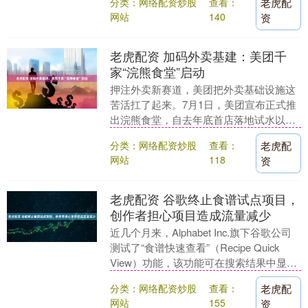
分类：网络配资炒股
查看：
老虎配
于：广东省....
网站
140
资
老虎配资 加码外卖基建：美团千
家“浣熊食堂”启动
押注外卖新赛道，美团把外卖基础设施这
苦活扛了起来。7月1日，美团宣布正式推
出浣熊食堂，自去年底首店落地试水以
来，截至目前已经在北京、杭州等地实际
分类：网络配资炒股
查看：
老虎配
投入运营10家门....
网站
118
资
老虎配资 谷歌终止食谱试点项目，
创作者担心项目造成流量减少
近几个月来，Alphabet Inc.旗下谷歌公司
测试了“食谱快速查看”（Recipe Quick
View）功能，该功能可在搜索结果中显示
一些美食博主的内容。....
分类：网络配资炒股
查看：
老虎配
网站
155
资