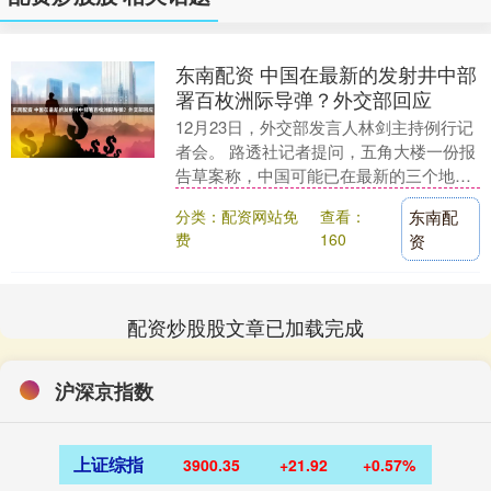
东南配资 中国在最新的发射井中部
署百枚洲际导弹？外交部回应
12月23日，外交部发言人林剑主持例行记
者会。 路透社记者提问，五角大楼一份报
告草案称，中国可能已在最新的三个地下
发射井中部署了100多枚洲际弹道导弹。
分类：配资网站免
查看：
东南配
报告还指....
费
160
资
配资炒股股文章已加载完成
沪深京指数
上证综指
3900.35
+21.92
+0.57%