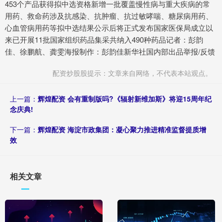
453个产品获得拟中选资格新增一批覆盖慢性病与重大疾病的常
用药、救命药涉及抗感染、抗肿瘤、抗过敏哮喘、糖尿病用药、
心血管病用药等拟中选结果公示后将正式发布国家医保局成立以
来已开展11批国家组织药品集采共纳入490种药品记者：彭韵
佳、徐鹏航、龚雯海报制作：彭韵佳新华社国内部出品举报/反馈
配资炒股股提示：文章来自网络，不代表本站观点。
上一篇：
辉煌配资 会有重制版吗?《辐射新维加斯》将迎15周年纪
念庆典!
下一篇：
辉煌配资 海淀市政集团：凝心聚力推进精准监督提质增
效
相关文章