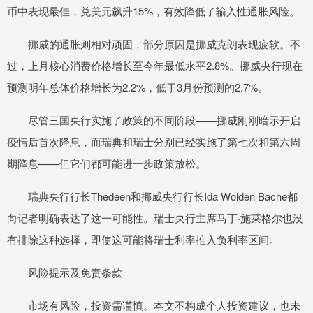
币中表现最佳，兑美元飙升15%，有效降低了输入性通胀风险。
挪威的通胀则相对顽固，部分原因是挪威克朗表现疲软。不
过，上月核心消费价格增长至今年最低水平2.8%。挪威央行现在
预测明年总体价格增长为2.2%，低于3月份预测的2.7%。
尽管三国央行实施了政策的不同阶段——挪威刚刚暗示开启
疫情后首次降息，而瑞典和瑞士分别已经实施了第七次和第六周
期降息——但它们都可能进一步政策放松。
瑞典央行行长Thedeen和挪威央行行长Ida Wolden Bache都
向记者明确表达了这一可能性。瑞士央行主席马丁·施莱格尔也没
有排除这种选择，即使这可能将瑞士利率推入负利率区间。
风险提示及免责条款
市场有风险，投资需谨慎。本文不构成个人投资建议，也未