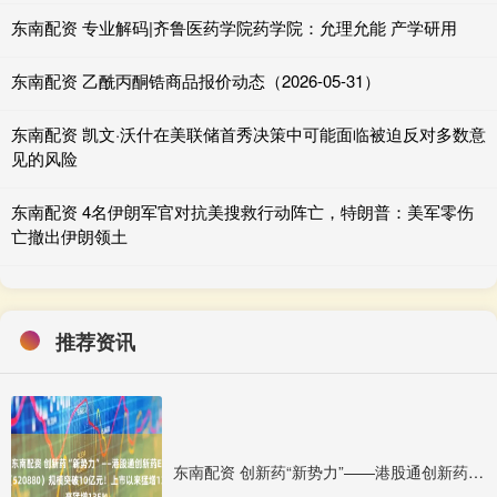
东南配资 专业解码|齐鲁医药学院药学院：允理允能 产学研用
东南配资 乙酰丙酮锆商品报价动态（2026-05-31）
东南配资 凯文·沃什在美联储首秀决策中可能面临被迫反对多数意
见的风险
东南配资 4名伊朗军官对抗美搜救行动阵亡，特朗普：美军零伤
亡撤出伊朗领土
推荐资讯
东南配资 创新药“新势力”——港股通创新药ETF（520880）规模突破10亿元！上市以来猛增135%