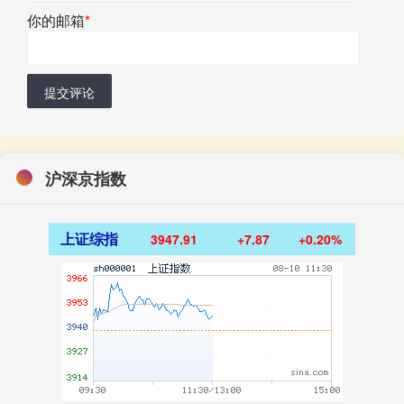
你的邮箱
*
提交评论
沪深京指数
上证综指
3947.91
+7.87
+0.20%