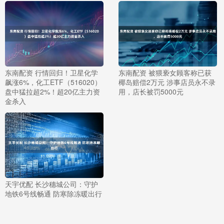
东南配资 行情回归！卫星化学
东南配资 被猥亵女顾客称已获
飙涨6%，化工ETF（516020）
椰岛赔偿2万元 涉事店员永不录
盘中猛拉超2%！超20亿主力资
用，店长被罚5000元
金杀入
天宇优配 长沙穗城公司：守护
地铁6号线畅通 防寒除冻暖出行